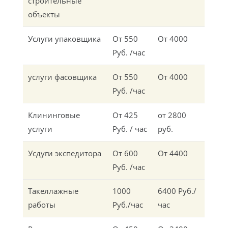
строительные
объекты
Услуги упаковщика
От 550
От 4000
Руб. /час
услуги фасовщика
От 550
От 4000
Руб. /час
Клининговые
От 425
от 2800
услуги
Руб. / час
руб.
Усдуги экспедитора
От 600
От 4400
Руб. /час
Такеллажные
1000
6400 Руб./
работы
Руб./час
час